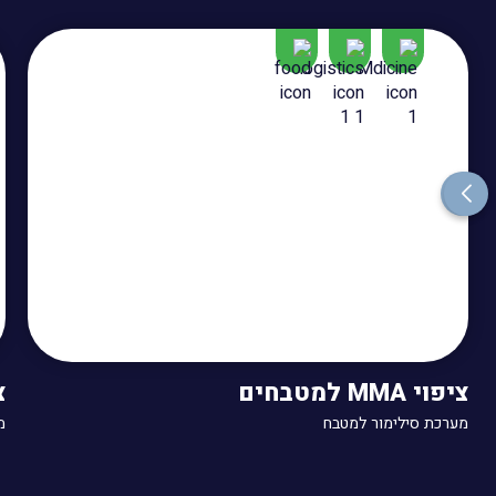
ציפוי MMA למטבחים
צ
מערכת סילימור למטבח
מ